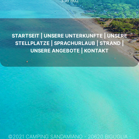
336 802
STARTSEIT
|
UNSERE UNTERKUNFTE
|
UNSERE
STELLPLATZE
|
SPRACHURLAUB
|
STRAND
|
UNSERE ANGEBOTE
|
KONTAKT
©2021 CAMPING SANDAMIANO - 20620 BIGUGLIA -