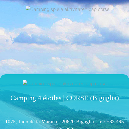
Camping 4 étoiles | CORSE (Biguglia)
1075, Lido de la Marana - 20620 Biguglia -
tel: +33 495