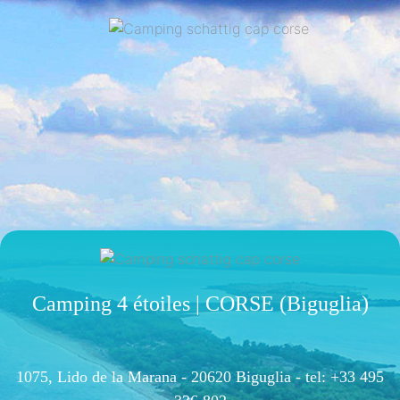
Camping 4 étoiles | CORSE (Biguglia)
1075, Lido de la Marana - 20620 Biguglia -
tel: +33 495