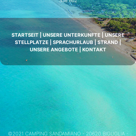
336 802
STARTSEIT
|
UNSERE UNTERKUNFTE
|
UNSERE
STELLPLATZE
|
SPRACHURLAUB
|
STRAND
|
UNSERE ANGEBOTE
|
KONTAKT
©2021 CAMPING SANDAMIANO - 20620 BIGUGLIA -