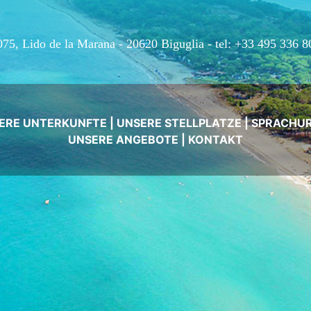
075, Lido de la Marana - 20620 Biguglia -
tel: +33 495 336 8
ERE UNTERKUNFTE
|
UNSERE STELLPLATZE
|
SPRACHU
UNSERE ANGEBOTE
|
KONTAKT