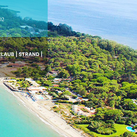
02
RLAUB
|
STRAND
|