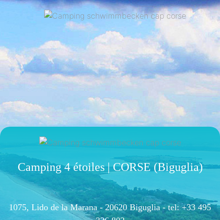
Camping 4 étoiles | CORSE (Biguglia)
1075, Lido de la Marana - 20620 Biguglia -
tel: +33 495