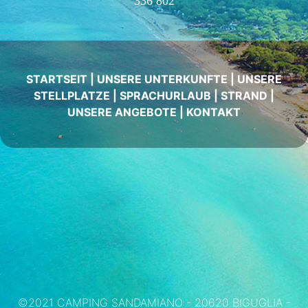
336 802
STARTSEIT
|
UNSERE UNTERKUNFTE
|
UNSERE
STELLPLATZE
|
SPRACHURLAUB
|
STRAND
|
UNSERE ANGEBOTE
|
KONTAKT
©2021 CAMPING SANDAMIANO - 20620 BIGUGLIA -