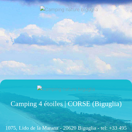
Camping 4 étoiles | CORSE (Biguglia)
1075, Lido de la Marana - 20620 Biguglia -
tel: +33 495