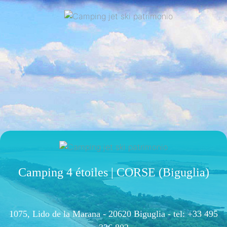
Camping 4 étoiles | CORSE (Biguglia)
1075, Lido de la Marana - 20620 Biguglia -
tel: +33 495