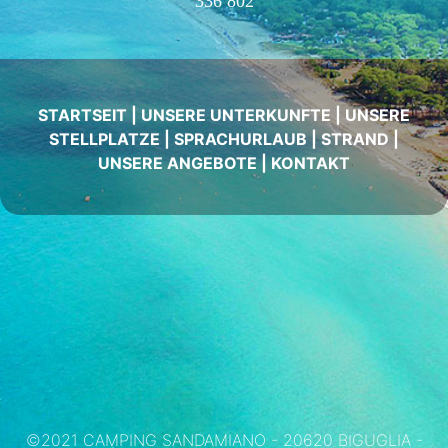
336 802
STARTSEIT
|
UNSERE UNTERKUNFTE
|
UNSERE
STELLPLATZE
|
SPRACHURLAUB
|
STRAND
|
UNSERE ANGEBOTE
|
KONTAKT
©2021 CAMPING SANDAMIANO - 20620 BIGUGLIA -