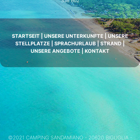
336 802
STARTSEIT
|
UNSERE UNTERKUNFTE
|
UNSERE
STELLPLATZE
|
SPRACHURLAUB
|
STRAND
|
UNSERE ANGEBOTE
|
KONTAKT
©2021 CAMPING SANDAMIANO - 20620 BIGUGLIA -