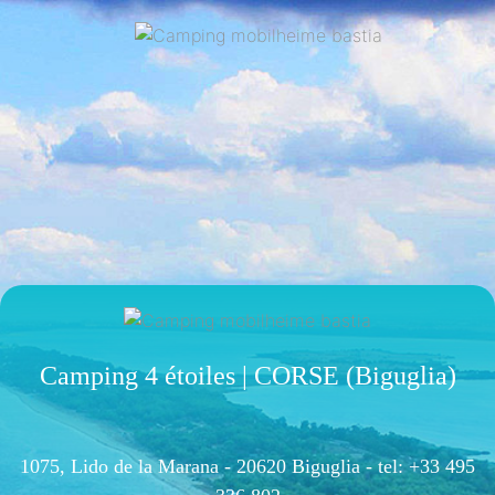
Camping 4 étoiles | CORSE (Biguglia)
1075, Lido de la Marana - 20620 Biguglia -
tel: +33 495