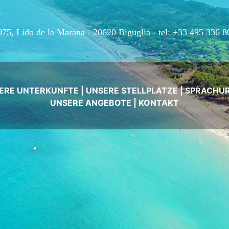
075, Lido de la Marana - 20620 Biguglia -
tel: +33 495 336 8
ERE UNTERKUNFTE
|
UNSERE STELLPLATZE
|
SPRACHU
UNSERE ANGEBOTE
|
KONTAKT