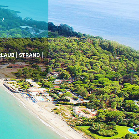
02
RLAUB
|
STRAND
|